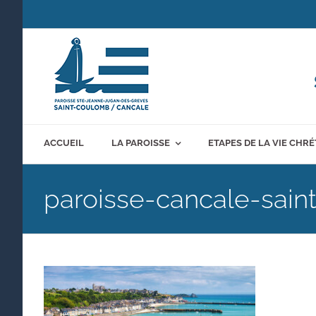
Passer
au
contenu
ACCUEIL
LA PAROISSE
ETAPES DE LA VIE CHR
paroisse-cancale-sai