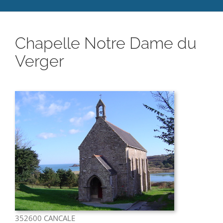
Catéchèse
Chapelle Notre Dame du
Servir et aimer
Verger
Adultes, jeunes et famille
Actualités
Contact
352600 CANCALE