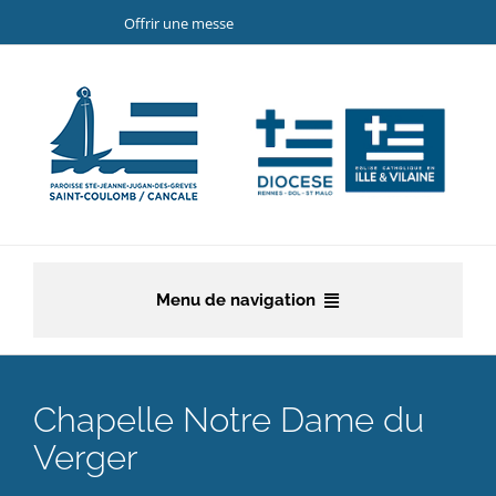
Passer
Offrir une messe
au
contenu
Menu de navigation
Accueil
Chapelle Notre Dame du
La paroisse
Verger
Etapes de la vie chrétienne