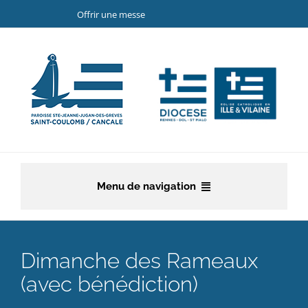
Passer
Offrir une messe
au
contenu
Menu de navigation
Accueil
Dimanche des Rameaux
La paroisse
(avec bénédiction)
Etapes de la vie chrétienne