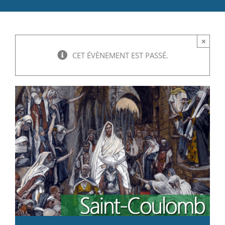
Catéchèse
×
Servir et aimer
CET ÉVÈNEMENT EST PASSÉ.
Adultes, jeunes et famille
Actualités
Contact