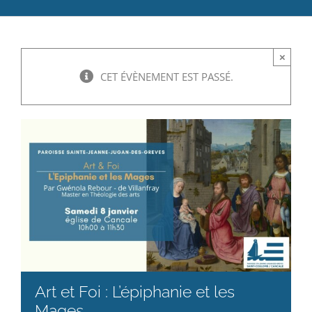
Catéchèse
×
Servir et aimer
CET ÉVÈNEMENT EST PASSÉ.
Adultes, jeunes et famille
Actualités
Contact
Art et Foi : L’épiphanie et les
Mages