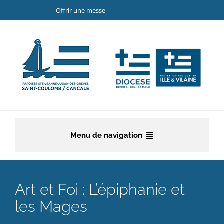
Passer
Offrir une messe
au
contenu
Menu de navigation
Accueil
Art et Foi : L’épiphanie et
La paroisse
les Mages
Etapes de la vie chrétienne