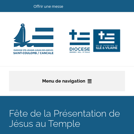
Passer
Offrir une messe
au
contenu
Menu de navigation
Accueil
Fête de la Présentation de
La paroisse
Jésus au Temple
Etapes de la vie chrétienne