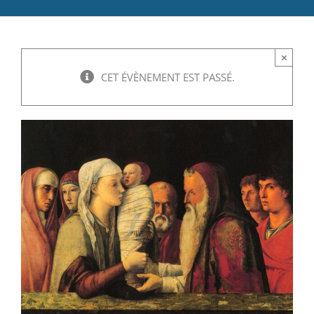
Catéchèse
×
Servir et aimer
CET ÉVÈNEMENT EST PASSÉ.
Adultes, jeunes et famille
Actualités
Contact