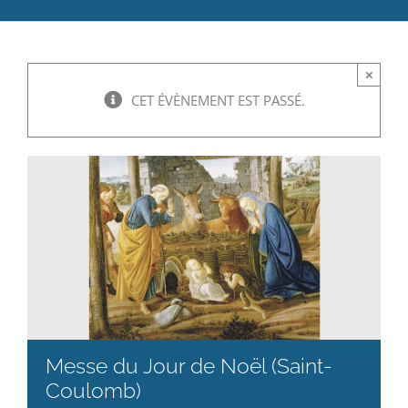
Catéchèse
×
Servir et aimer
CET ÉVÈNEMENT EST PASSÉ.
Adultes, jeunes et famille
Actualités
Contact
Messe du Jour de Noël (Saint-
Coulomb)