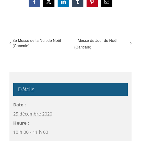
Facebook
X
LinkedIn
Tumblr
Pinterest
Email
3e Messe de la Nuit de Noël
Messe du Jour de Noël
(Cancale)
(Cancale)
Détails
Date :
25 décembre 2020
Heure :
10 h 00 - 11 h 00