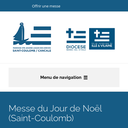
Passer
Offrir une messe
au
contenu
Menu de navigation
Accueil
Messe du Jour de Noël
La paroisse
(Saint-Coulomb)
Etapes de la vie chrétienne