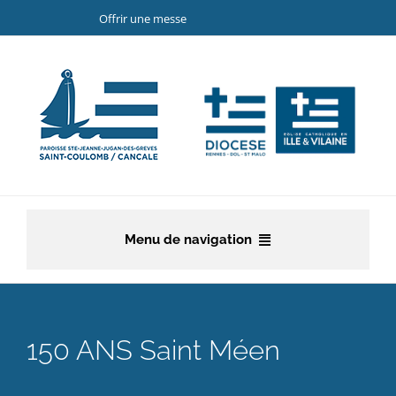
Passer
Offrir une messe
au
contenu
Menu de navigation
Accueil
La paroisse
150 ANS Saint Méen
Etapes de la vie chrétienne