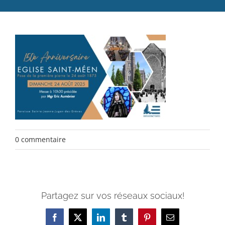
Catéchèse
Servir et aimer
Adultes, jeunes et famille
Actualités
Contact
0 commentaire
Partagez sur vos réseaux sociaux!
Facebook
X
LinkedIn
Tumblr
Pinterest
Email