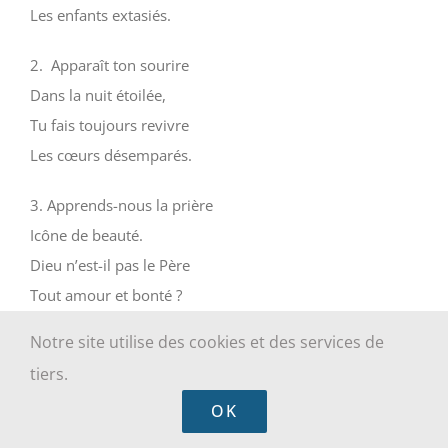
Les enfants extasiés.
2. Apparaît ton sourire
Dans la nuit étoilée,
Tu fais toujours revivre
Les cœurs désemparés.
3. Apprends-nous la prière
Icône de beauté.
Dieu n’est-il pas le Père
Tout amour et bonté ?
Notre site utilise des cookies et des services de
4. Mère de toute grâce,
tiers.
A l’univers troublé
Fais resplendir la Face
OK
De ton Fils bien-aimé.