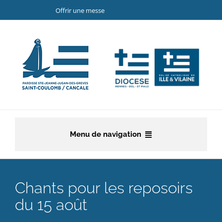
Passer
Offrir une messe
au
contenu
Menu de navigation
Accueil
Chants pour les reposoirs
La paroisse
du 15 août
Etapes de la vie chrétienne