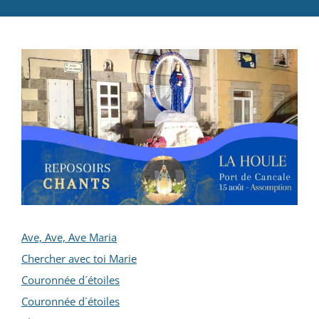
Catéchèse
Voir
Servir et aimer
l'image
Adultes, jeunes et famille
agrandie
Actualités
Contact
Ave, Ave, Ave Maria
Chercher avec toi Marie
Couronnée d´étoiles
Couronnée d´étoiles