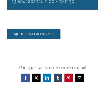
13 août 2022/8 h 00
-
20 h 30
AJOUTER AU CALENDRIER
Partagez sur vos réseaux sociaux!
Facebook
X
LinkedIn
Tumblr
Pinterest
Email