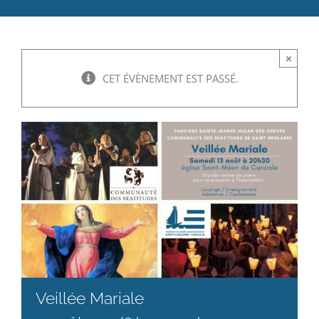
Catéchèse
×
Servir et aimer
CET ÉVÈNEMENT EST PASSÉ.
Adultes, jeunes et famille
Actualités
Contact
Veillée Mariale