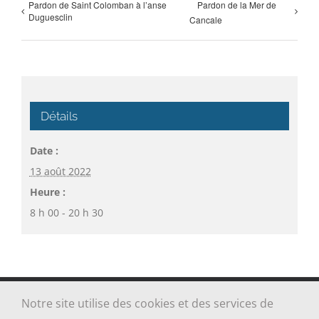
Pardon de Saint Colomban à l’anse
Pardon de la Mer de
Duguesclin
Cancale
Détails
Date :
13 août 2022
Heure :
8 h 00 - 20 h 30
Notre site utilise des cookies et des services de
Tous droits réservés Paroisse Sainte-Jeanne-Jugan des Grèves -