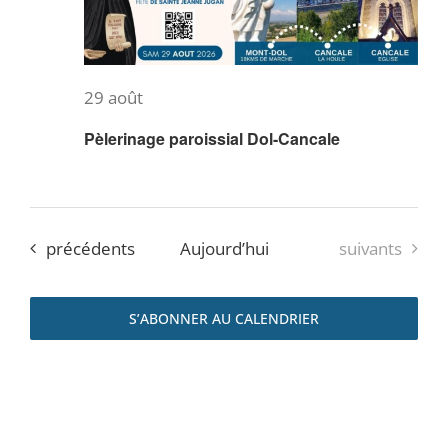
29 août
Pèlerinage paroissial Dol-Cancale
Évènements
Évènements
précédents
Aujourd’hui
suivants
S’ABONNER AU CALENDRIER