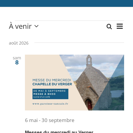
Catéchèse
Évènements
À venir
Recherch
Servir et aimer
Navi
Liste
Recherc
Sélectionnez
de
une
Adultes, jeunes et famille
août 2026
et
date.
vues
Actualités
navigati
sam
8
Évè
de
Contact
vues
Évèneme
6 mai
-
30 septembre
Messes du mercredi au Verger