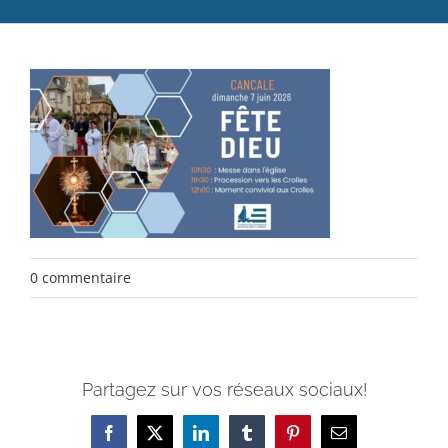
Catéchèse
Servir et aimer
Adultes, jeunes et famille
Actualités
Contact
0 commentaire
Partagez sur vos réseaux sociaux!
Facebook
X
LinkedIn
Tumblr
Pinterest
Email