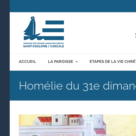
Passer
au
contenu
ACCUEIL
LA PAROISSE
ETAPES DE LA VIE CHR
Homélie du 31e diman
Voir
l'image