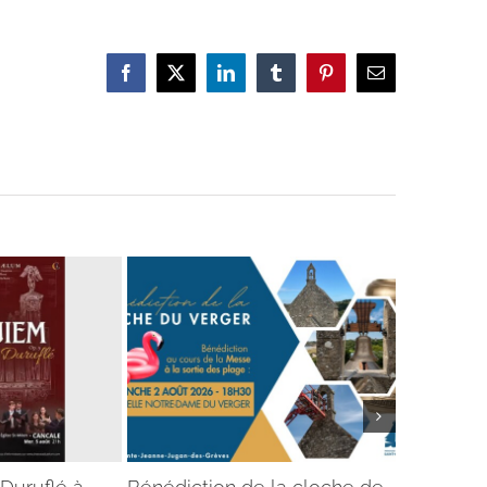
Facebook
X
LinkedIn
Tumblr
Pinterest
Email