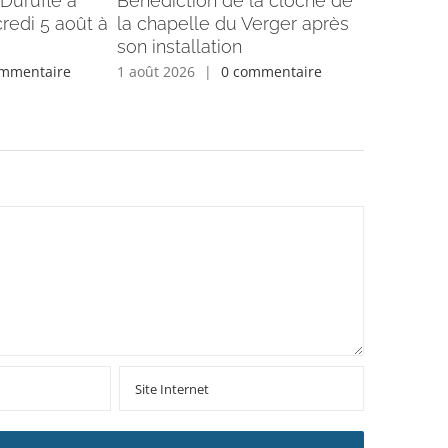
Duruflé à
Bénédiction de la cloche de
Informati
redi 5 août à
la chapelle du Verger après
25 juillet
son installation
Semaine d
ommentaire
1 août 2026
|
0 commentaire
27 juillet 2