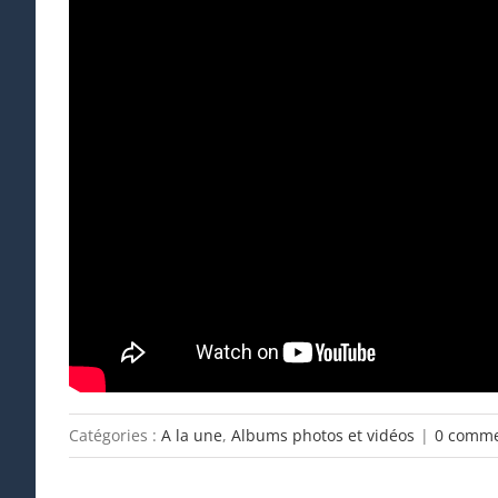
Catégories :
A la une
,
Albums photos et vidéos
|
0 comme