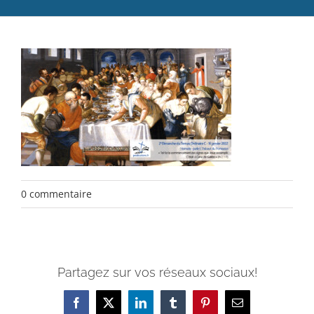
Catéchèse
Servir et aimer
Adultes, jeunes et famille
Actualités
Contact
0 commentaire
Partagez sur vos réseaux sociaux!
Facebook
X
LinkedIn
Tumblr
Pinterest
Email