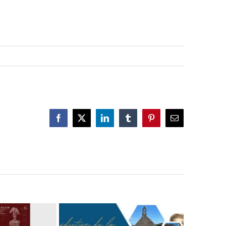
Facebook
X
LinkedIn
Tumblr
Pinterest
Email