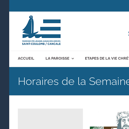
Passer
au
contenu
ACCUEIL
LA PAROISSE
ETAPES DE LA VIE CHR
Horaires de la Semain
Voir
l'image