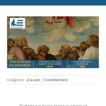
Catéchèse
Voir
Servir et aimer
l'image
Adultes, jeunes et famille
agrandie
Actualités
Contact
Catégories :
A la une
|
0 commentaire