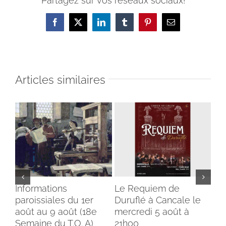
Partagez sur vos réseaux sociaux!
Facebook
X
LinkedIn
Tumblr
Pinterest
Email
Articles similaires
Informations
Le Requiem de
Bé
paroissiales du 1er
Duruflé à Cancale le
cl
août au 9 août (18e
mercredi 5 août à
du
Semaine du T.O. A)
21h00
ins