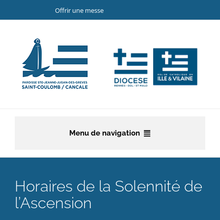
Passer
Offrir une messe
au
contenu
Menu de navigation
Accueil
Horaires de la Solennité de
La paroisse
l’Ascension
Etapes de la vie chrétienne