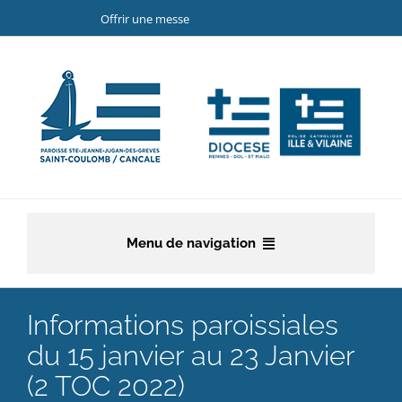
Passer
Offrir une messe
au
contenu
Menu de navigation
Accueil
Informations paroissiales
La paroisse
du 15 janvier au 23 Janvier
(2 TOC 2022)
Etapes de la vie chrétienne