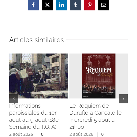
Facebook
X
LinkedIn
Tumblr
Pinterest
Email
Articles similaires
Informations
Le Requiem de
Bé
paroissiales du 1er
Duruflé à Cancale le
cl
août au 9 août (18e
mercredi 5 août à
du
Semaine du T.O. A)
21h00
ins
2 août 2026
|
0
2 août 2026
|
0
1 a