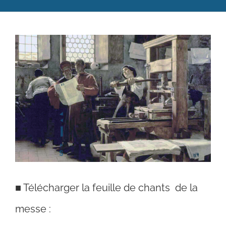
Catéchèse
Voir
Servir et aimer
l'image
Adultes, jeunes et famille
agrandie
Actualités
Contact
■
Télécharger la feuille de chants de la
messe :