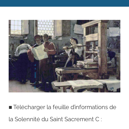
Catéchèse
Voir
Servir et aimer
l'image
Adultes, jeunes et famille
agrandie
Actualités
Contact
■
Télécharger la feuille d’informations de
la Solennité du Saint Sacrement C :