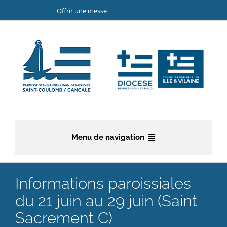
Passer
Offrir une messe
au
contenu
Menu de navigation
Accueil
Informations paroissiales
La paroisse
du 21 juin au 29 juin (Saint
Sacrement C)
Etapes de la vie chrétienne