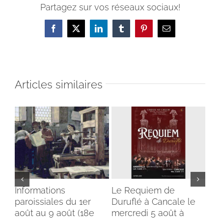
Partagez sur vos réseaux sociaux!
Facebook
X
LinkedIn
Tumblr
Pinterest
Email
Articles similaires
Informations
Le Requiem de
Bé
paroissiales du 1er
Duruflé à Cancale le
cl
août au 9 août (18e
mercredi 5 août à
du