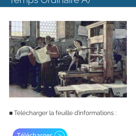
Catéchèse
Voir
Servir et aimer
l'image
Adultes, jeunes et famille
agrandie
Actualités
Contact
■
Télécharger la feuille d’informations :