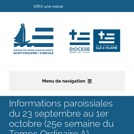
Passer
Offrir une messe
au
contenu
Menu de navigation
Accueil
Informations paroissiales
du 23 septembre au 1er
La paroisse
octobre (25e semaine du
Etapes de la vie chrétienne
Temps Ordinaire A)