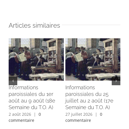
Articles similaires
Informations
Informations
In
paroissiales du 1er
paroissiales du 25
par
août au 9 août (18e
juillet au 2 août (17e
jui
Semaine du T.O. A)
Semaine du T.O. A)
Se
2 août 2026
|
0
27 juillet 2026
|
0
24 
commentaire
commentaire
com