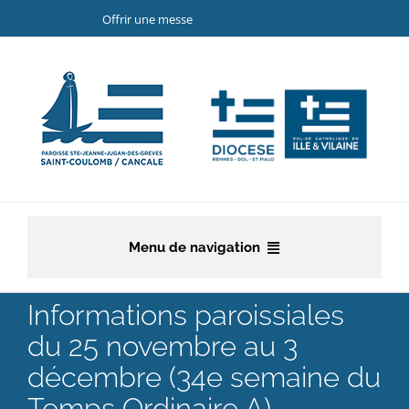
Passer
Offrir une messe
au
contenu
Menu de navigation
Accueil
Informations paroissiales
du 25 novembre au 3
La paroisse
décembre (34e semaine du
Etapes de la vie chrétienne
Temps Ordinaire A)