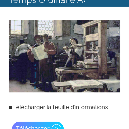
Catéchèse
Voir
Servir et aimer
l'image
Adultes, jeunes et famille
agrandie
Actualités
Contact
■
Télécharger la feuille d’informations :