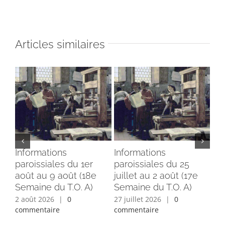
Articles similaires
Informations
Informations
In
paroissiales du 1er
paroissiales du 25
par
août au 9 août (18e
juillet au 2 août (17e
jui
Semaine du T.O. A)
Semaine du T.O. A)
Se
2 août 2026
|
0
27 juillet 2026
|
0
24 
commentaire
commentaire
com