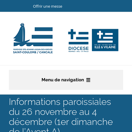
Passer
Offrir une messe
au
contenu
Menu de navigation
Accueil
Informations paroissiales
du 26 novembre au 4
La paroisse
décembre (1er dimanche
Etapes de la vie chrétienne
de l’Avent A)