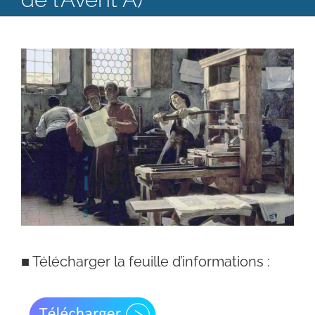
Catéchèse
Voir
Servir et aimer
l'image
Adultes, jeunes et famille
agrandie
Actualités
Contact
■
Télécharger la feuille d’informations :