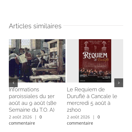
Articles similaires
Informations
Le Requiem de
Bé
paroissiales du 1er
Duruflé à Cancale le
cl
août au 9 août (18e
mercredi 5 août à
du
Semaine du T.O. A)
21h00
ins
2 août 2026
|
0
2 août 2026
|
0
1 a
commentaire
commentaire
com