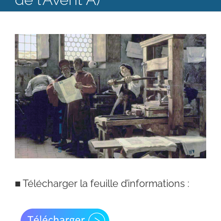
Catéchèse
Voir
Servir et aimer
l'image
Adultes, jeunes et famille
agrandie
Actualités
Contact
■
Télécharger la feuille d’informations :