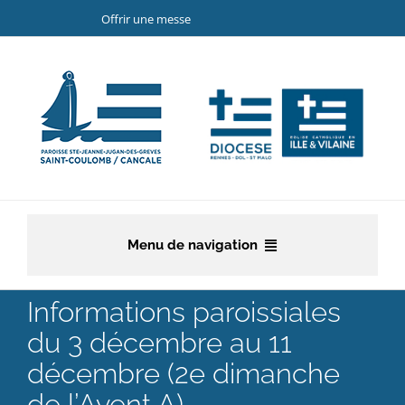
Passer
Offrir une messe
au
contenu
Menu de navigation
Accueil
Informations paroissiales
du 3 décembre au 11
La paroisse
décembre (2e dimanche
Etapes de la vie chrétienne
de l’Avent A)