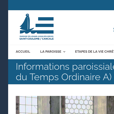
Passer
au
contenu
ACCUEIL
LA PAROISSE
ETAPES DE LA VIE CHR
Informations paroissi
du Temps Ordinaire A)
Voir
l'image