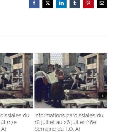
Facebook
X
LinkedIn
Tumblr
Pinterest
Email
oissiales du
Informations paroissiales du
Informati
oût (17e
18 juillet au 26 juillet (16e
11 juillet 
 A)
Semaine du T.O. A)
Semaine d