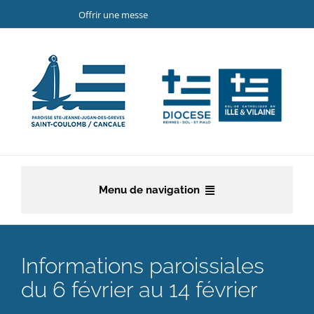
Passer
Offrir une messe
au
contenu
Menu de navigation
Accueil
Informations paroissiales
La paroisse
du 6 février au 14 février
Etapes de la vie chrétienne