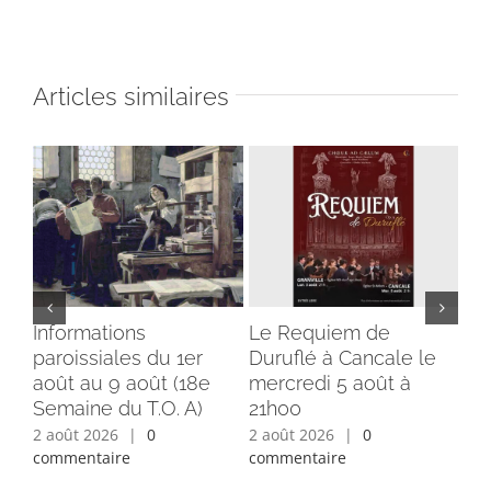
Articles similaires
Informations
Le Requiem de
Bé
paroissiales du 1er
Duruflé à Cancale le
cl
août au 9 août (18e
mercredi 5 août à
du
Semaine du T.O. A)
21h00
ins
2 août 2026
|
0
2 août 2026
|
0
1 a
commentaire
commentaire
com