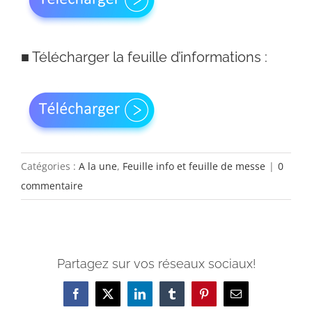
■
Télécharger la feuille d’informations :
Catégories :
A la une
,
Feuille info et feuille de messe
|
0
commentaire
Partagez sur vos réseaux sociaux!
Facebook
X
LinkedIn
Tumblr
Pinterest
Email