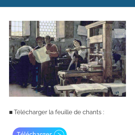
Catéchèse
Voir
Servir et aimer
l'image
Adultes, jeunes et famille
agrandie
Actualités
Contact
■
Télécharger la feuille de chants :