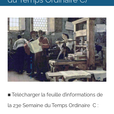
Catéchèse
Voir
Servir et aimer
l'image
Adultes, jeunes et famille
agrandie
Actualités
Contact
■
Télécharger la feuille d’informations de
la 23e Semaine du Temps Ordinaire C :