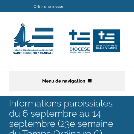
Passer
Offrir une messe
au
contenu
Menu de navigation
Accueil
Informations paroissiales
du 6 septembre au 14
La paroisse
septembre (23e semaine
Etapes de la vie chrétienne
du Temps Ordinaire C)