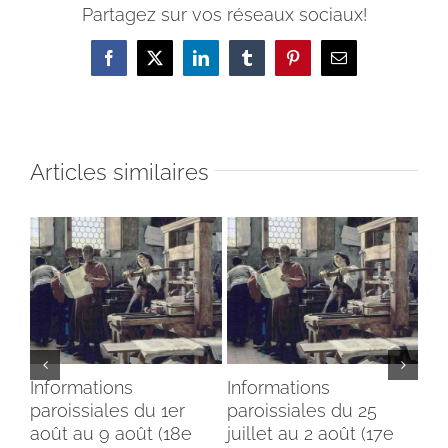
Partagez sur vos réseaux sociaux!
Facebook
X
LinkedIn
Tumblr
Pinterest
Email
Articles similaires
Informations
Informations
In
paroissiales du 1er
paroissiales du 25
par
août au 9 août (18e
juillet au 2 août (17e
jui