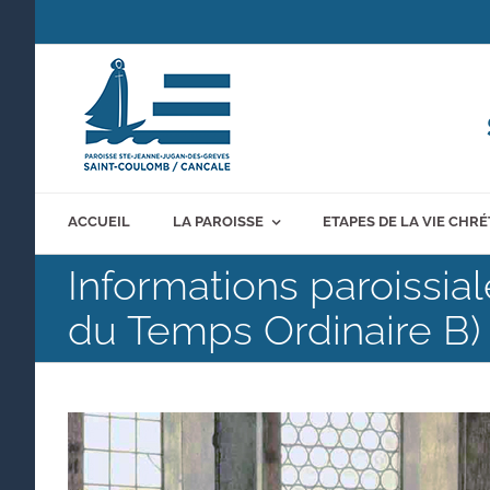
Passer
au
contenu
ACCUEIL
LA PAROISSE
ETAPES DE LA VIE CHR
Informations paroissi
du Temps Ordinaire B)
Voir
l'image