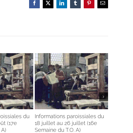
Facebook
X
LinkedIn
Tumblr
Pinterest
Email
oissiales du
Informations paroissiales du
Informati
oût (17e
18 juillet au 26 juillet (16e
11 juillet 
 A)
Semaine du T.O. A)
Semaine d