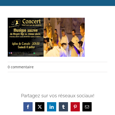
Catéchèse
Servir et aimer
Adultes, jeunes et famille
Actualités
Contact
0 commentaire
Partagez sur vos réseaux sociaux!
Facebook
X
LinkedIn
Tumblr
Pinterest
Email