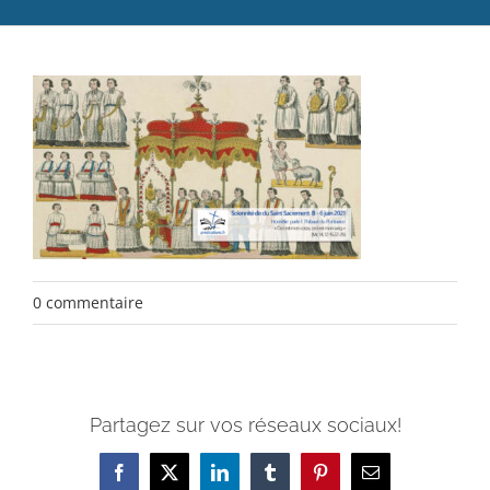
Catéchèse
Servir et aimer
Adultes, jeunes et famille
Actualités
Contact
0 commentaire
Partagez sur vos réseaux sociaux!
Facebook
X
LinkedIn
Tumblr
Pinterest
Email