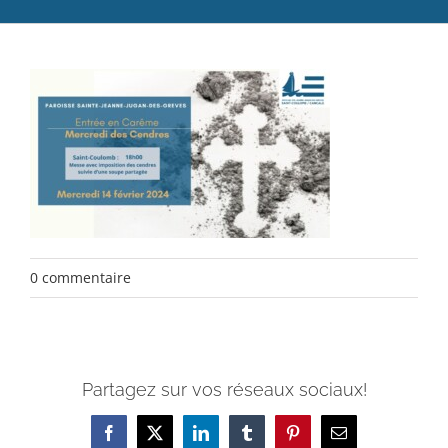
Catéchèse
Servir et aimer
Adultes, jeunes et famille
Actualités
Contact
0 commentaire
Partagez sur vos réseaux sociaux!
Facebook
X
LinkedIn
Tumblr
Pinterest
Email