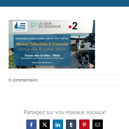
Catéchèse
Servir et aimer
Adultes, jeunes et famille
Actualités
Contact
0 commentaire
Partagez sur vos réseaux sociaux!
Facebook
X
LinkedIn
Tumblr
Pinterest
Email