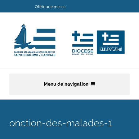
Passer
Offrir une messe
au
contenu
Menu de navigation
Accueil
La paroisse
onction-des-malades-1
Etapes de la vie chrétienne