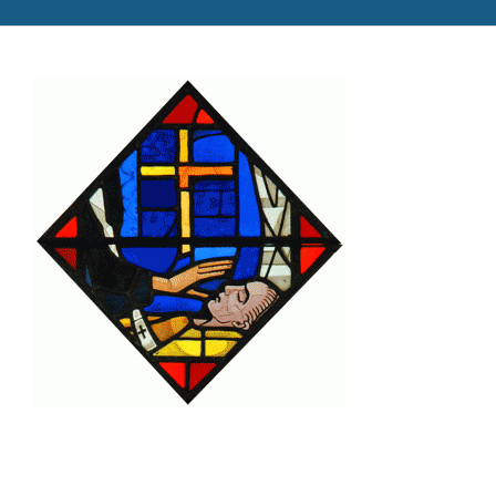
Catéchèse
Servir et aimer
Adultes, jeunes et famille
Actualités
Contact