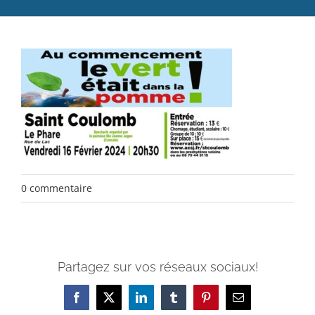
Catéchèse
Servir et aimer
Adultes, jeunes et famille
Actualités
Contact
0 commentaire
Partagez sur vos réseaux sociaux!
Facebook
X
LinkedIn
Tumblr
Pinterest
Email