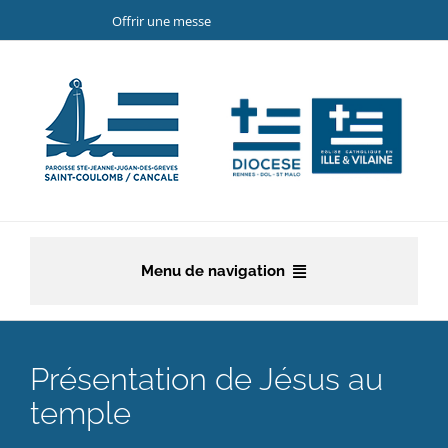
Passer
Offrir une messe
au
contenu
Menu de navigation
Accueil
Présentation de Jésus au
La paroisse
temple
Etapes de la vie chrétienne