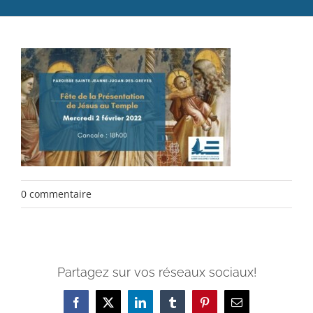
Catéchèse
Servir et aimer
Adultes, jeunes et famille
Actualités
Contact
0 commentaire
Partagez sur vos réseaux sociaux!
Facebook
X
LinkedIn
Tumblr
Pinterest
Email