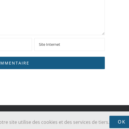
sse Sainte-Jeanne-Jugan des Grèves - Cancale - Saint-Coulomb | Réalisé par
ALO
OK
tre site utilise des cookies et des services de tiers.