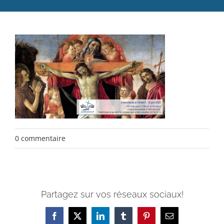
Catéchèse
Servir et aimer
Adultes, jeunes et famille
Actualités
Contact
0 commentaire
Partagez sur vos réseaux sociaux!
Facebook
X
LinkedIn
Tumblr
Pinterest
Email