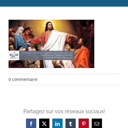
Catéchèse
Servir et aimer
Adultes, jeunes et famille
Actualités
Contact
0 commentaire
Partagez sur vos réseaux sociaux!
Facebook
X
LinkedIn
Tumblr
Pinterest
Email