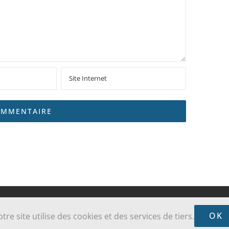
sse Sainte-Jeanne-Jugan des Grèves - Cancale - Saint-Coulomb | Réalisé par
ALO
OK
tre site utilise des cookies et des services de tiers.