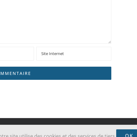
sse Sainte-Jeanne-Jugan des Grèves - Cancale - Saint-Coulomb | Réalisé par
ALO
OK
tre site utilise des cookies et des services de tiers.