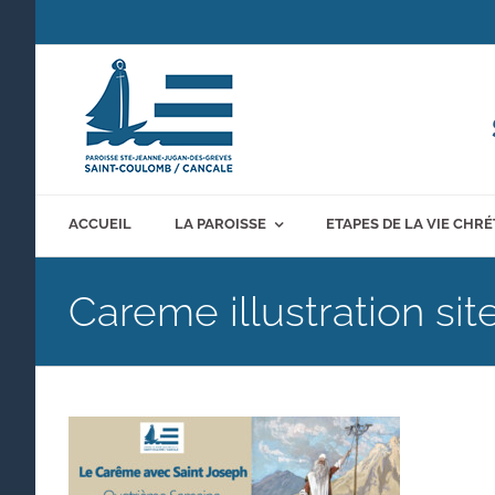
Passer
au
contenu
ACCUEIL
LA PAROISSE
ETAPES DE LA VIE CHR
Careme illustration sit