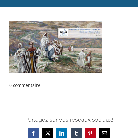
Catéchèse
Servir et aimer
Adultes, jeunes et famille
Actualités
Contact
0 commentaire
Partagez sur vos réseaux sociaux!
Facebook
X
LinkedIn
Tumblr
Pinterest
Email