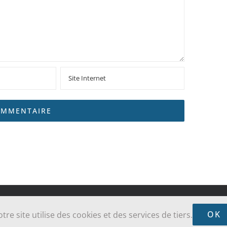
sse Sainte-Jeanne-Jugan des Grèves - Cancale - Saint-Coulomb | Réalisé par
ALO
OK
tre site utilise des cookies et des services de tiers.