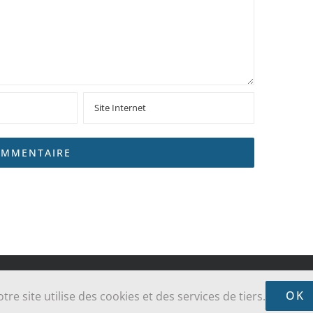
sse Sainte-Jeanne-Jugan des Grèves - Cancale - Saint-Coulomb | Réalisé par
ALO
OK
tre site utilise des cookies et des services de tiers.