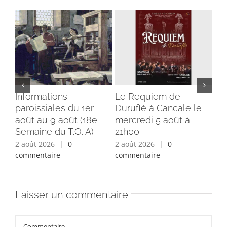
Informations
Le Requiem de
Bé
paroissiales du 1er
Duruflé à Cancale le
cl
août au 9 août (18e
mercredi 5 août à
du
Semaine du T.O. A)
21h00
ins
2 août 2026
|
0
2 août 2026
|
0
1 a
commentaire
commentaire
com
Laisser un commentaire
Commentaire