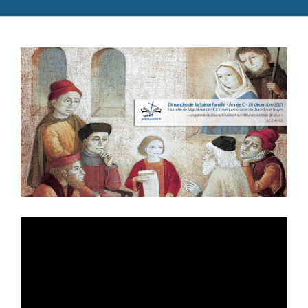
Catéchèse
Voir
Servir et aimer
l'image
Adultes, jeunes et famille
agrandie
Actualités
Contact