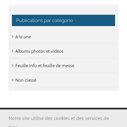
Publications par catégorie
A la une
Albums photos et vidéos
Feuille info et feuille de messe
Non classé
Notre site utilise des cookies et des services de
Tous droits réservés Paroisse Sainte-Jeanne-Jugan des Grèves -
Cancale - Saint-Coulomb | Réalisé par
ALOE MEDIA
|
Mentions