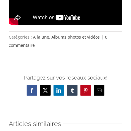
Catégories :
A la une
,
Albums photos et vidéos
|
0
commentaire
Partagez sur vos réseaux sociaux!
Facebook
X
LinkedIn
Tumblr
Pinterest
Email
Articles similaires