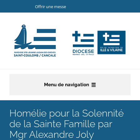
Passer
Offrir une messe
au
contenu
Menu de navigation
Accueil
Homélie pour la Solennité
La paroisse
de la Sainte Famille par
Mgr Alexandre Joly
Etapes de la vie chrétienne