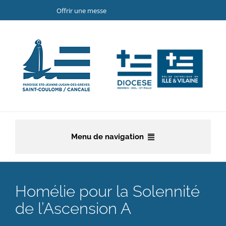
Passer
Offrir une messe
au
contenu
Menu de navigation
Accueil
Homélie pour la Solennité
La paroisse
de l’Ascension A
Etapes de la vie chrétienne