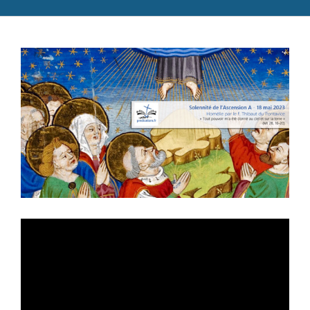
Catéchèse
Voir
Servir et aimer
l'image
Adultes, jeunes et famille
agrandie
Actualités
Contact