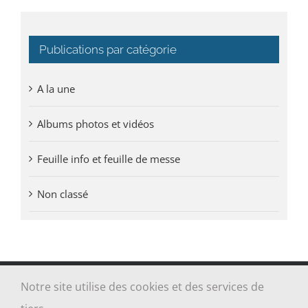
Publications par catégorie
A la une
Albums photos et vidéos
Feuille info et feuille de messe
Non classé
Notre site utilise des cookies et des services de
Tous droits réservés Paroisse Sainte-Jeanne-Jugan des Grèves -
Cancale - Saint-Coulomb | Réalisé par
ALOE MEDIA
|
Mentions