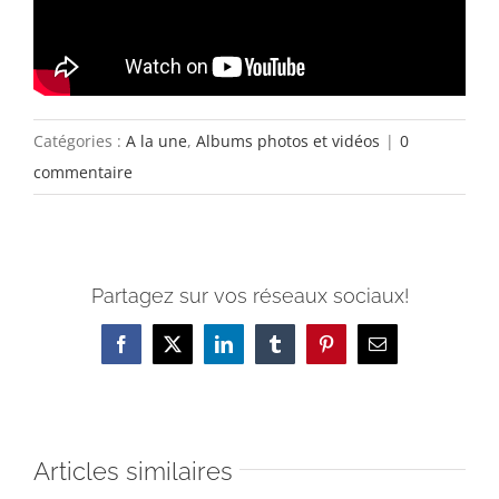
Catégories :
A la une
,
Albums photos et vidéos
|
0
commentaire
Partagez sur vos réseaux sociaux!
Facebook
X
LinkedIn
Tumblr
Pinterest
Email
Articles similaires