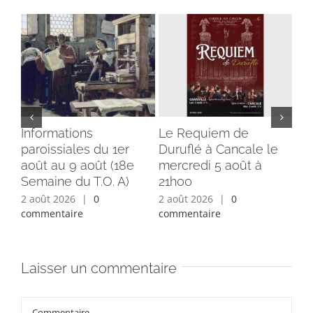
Informations
Le Requiem de
Bé
paroissiales du 1er
Duruflé à Cancale le
cl
août au 9 août (18e
mercredi 5 août à
du
Semaine du T.O. A)
21h00
ins
2 août 2026
|
0
2 août 2026
|
0
1 a
commentaire
commentaire
com
Laisser un commentaire
Commentaire