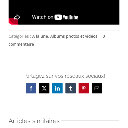
Catégories :
A la une
,
Albums photos et vidéos
|
0
commentaire
Partagez sur vos réseaux sociaux!
Facebook
X
LinkedIn
Tumblr
Pinterest
Email
Articles similaires