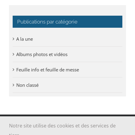
Publications par catégorie
A la une
Albums photos et vidéos
Feuille info et feuille de messe
Non classé
Notre site utilise des cookies et des services de
Tous droits réservés Paroisse Sainte-Jeanne-Jugan des Grèves -
Cancale - Saint-Coulomb | Réalisé par
ALOE MEDIA
|
Mentions