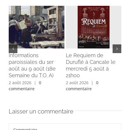
Informations
Le Requiem de
Bé
paroissiales du 1er
Duruflé à Cancale le
cl
août au 9 août (18e
mercredi 5 août à
du
Semaine du T.O. A)
21h00
ins
2 août 2026
|
0
2 août 2026
|
0
1 a
commentaire
commentaire
com
Laisser un commentaire
Commentaire