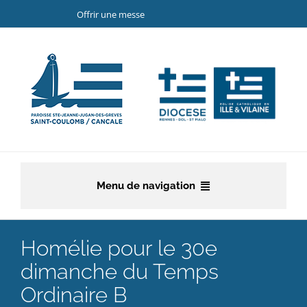
Passer
Offrir une messe
au
contenu
Menu de navigation
Accueil
Homélie pour le 30e
La paroisse
dimanche du Temps
Ordinaire B
Etapes de la vie chrétienne