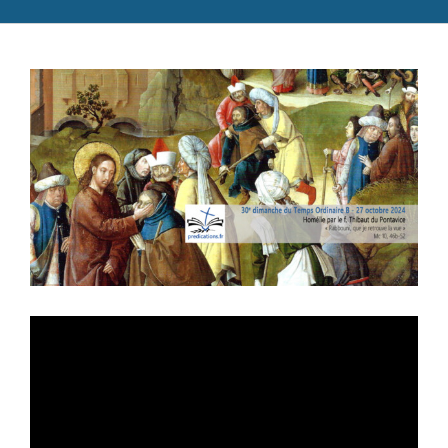
Catéchèse
Voir
Servir et aimer
l'image
Adultes, jeunes et famille
agrandie
Actualités
Contact