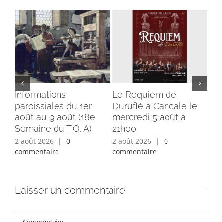
Informations
Le Requiem de
Bé
paroissiales du 1er
Duruflé à Cancale le
cl
août au 9 août (18e
mercredi 5 août à
du
Semaine du T.O. A)
21h00
ins
2 août 2026
|
0
2 août 2026
|
0
1 a
commentaire
commentaire
com
Laisser un commentaire
Commentaire