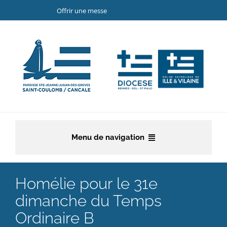
Passer
Offrir une messe
au
contenu
Menu de navigation
Accueil
Homélie pour le 31e
La paroisse
dimanche du Temps
Ordinaire B
Etapes de la vie chrétienne