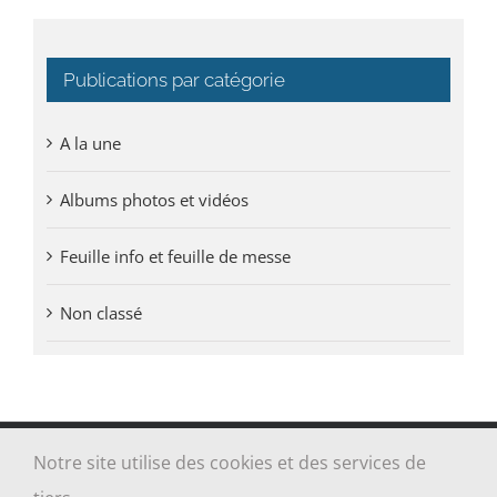
Publications par catégorie
A la une
Albums photos et vidéos
Feuille info et feuille de messe
Non classé
Notre site utilise des cookies et des services de
Tous droits réservés Paroisse Sainte-Jeanne-Jugan des Grèves -
Cancale - Saint-Coulomb | Réalisé par
ALOE MEDIA
|
Mentions