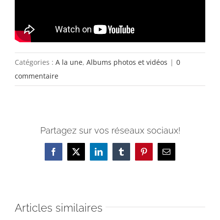
Catégories :
A la une
,
Albums photos et vidéos
|
0
commentaire
Partagez sur vos réseaux sociaux!
Facebook
X
LinkedIn
Tumblr
Pinterest
Email
Articles similaires