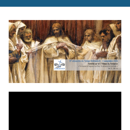
Catéchèse
Voir
Servir et aimer
l'image
Adultes, jeunes et famille
agrandie
Actualités
Contact