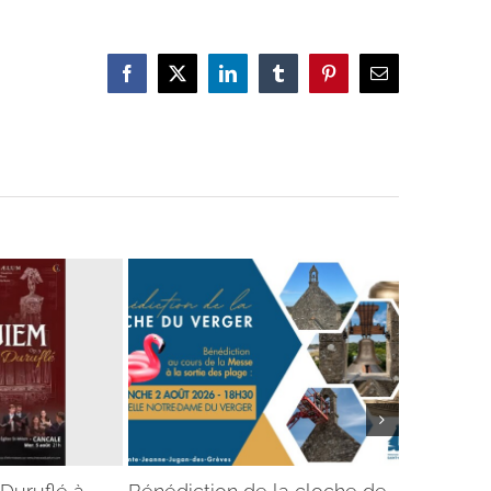
Facebook
X
LinkedIn
Tumblr
Pinterest
Email