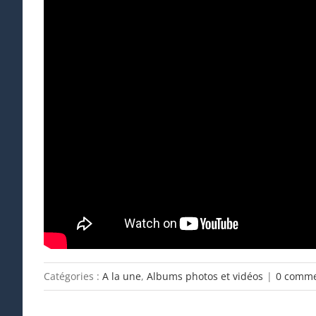
Catégories :
A la une
,
Albums photos et vidéos
|
0 comme