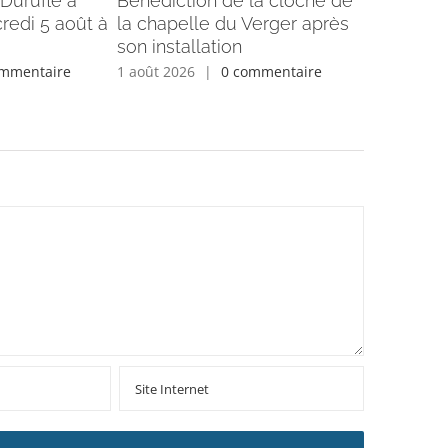
Duruflé à
Bénédiction de la cloche de
Informati
redi 5 août à
la chapelle du Verger après
25 juillet
son installation
Semaine d
ommentaire
1 août 2026
|
0 commentaire
27 juillet 2