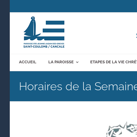
Passer
au
contenu
ACCUEIL
LA PAROISSE
ETAPES DE LA VIE CHR
Horaires de la Semain
Voir
l'image