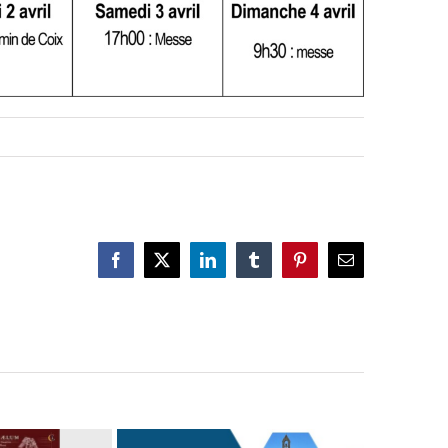
Facebook
X
LinkedIn
Tumblr
Pinterest
Email