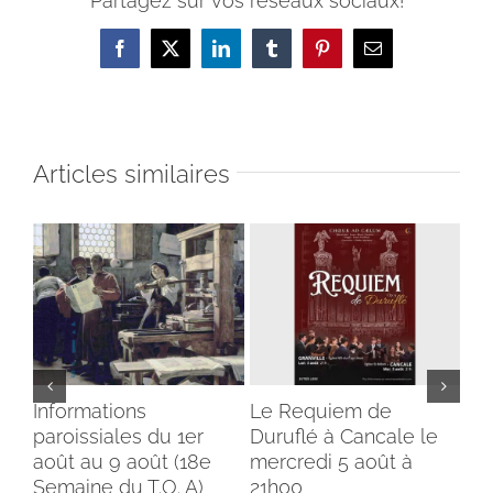
Partagez sur vos réseaux sociaux!
Facebook
X
LinkedIn
Tumblr
Pinterest
Email
Articles similaires
Informations
Le Requiem de
Bé
paroissiales du 1er
Duruflé à Cancale le
cl
août au 9 août (18e
mercredi 5 août à
du
Semaine du T.O. A)
21h00
ins