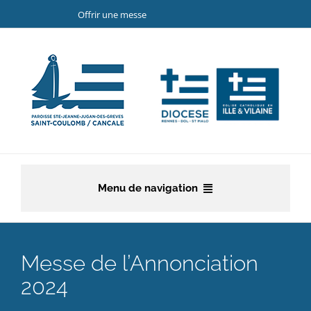
Passer
Offrir une messe
au
contenu
Menu de navigation
Accueil
Messe de l’Annonciation
La paroisse
2024
Etapes de la vie chrétienne