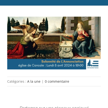
Catéchèse
Voir
Servir et aimer
l'image
Adultes, jeunes et famille
agrandie
Actualités
Contact
Catégories :
A la une
|
0 commentaire