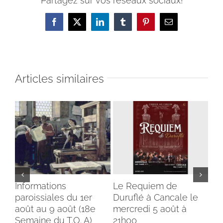
Partagez sur vos réseaux sociaux!
Facebook
X
LinkedIn
Tumblr
Pinterest
Email
Articles similaires
Informations
Le Requiem de
Bé
paroissiales du 1er
Duruflé à Cancale le
cl
août au 9 août (18e
mercredi 5 août à
du
Semaine du T.O. A)
21h00
ins