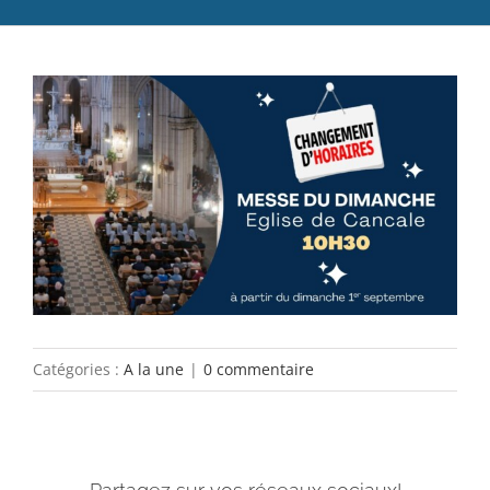
Catéchèse
Voir
Servir et aimer
l'image
Adultes, jeunes et famille
agrandie
Actualités
Contact
Catégories :
A la une
|
0 commentaire