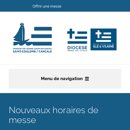
Passer
Offrir une messe
au
contenu
Menu de navigation
Accueil
Nouveaux horaires de
La paroisse
messe
Etapes de la vie chrétienne