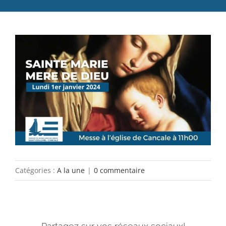
Catéchèse
Voir
Servir et aimer
l'image
Adultes, jeunes et famille
agrandie
Actualités
Contact
Catégories :
A la une
|
0 commentaire