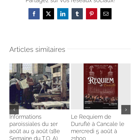
Partagez sur vos réseaux sociaux!
Facebook
X
LinkedIn
Tumblr
Pinterest
Email
Articles similaires
Informations
Le Requiem de
Bé
paroissiales du 1er
Duruflé à Cancale le
cl
août au 9 août (18e
mercredi 5 août à
du
Semaine du T.O. A)
21h00
ins