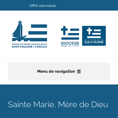
Passer
Offrir une messe
au
contenu
Menu de navigation
Accueil
La paroisse
Sainte Marie, Mère de Dieu
Etapes de la vie chrétienne